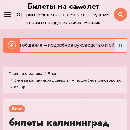
Перейти
Билеты на самолет
к
Оформите билеты на самолет по лучшим
содержимому
ценам от ведущих авиакомпаний
и общение — подробное руководство и обзор
Как сэко
Главная страница
Блог
билеты калининград самолет — подробное руководство
и обзор
Блог
билеты калининград