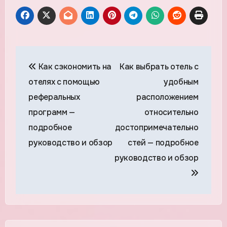
Навигация
Как сэкономить на
Как выбрать отель с
по
отелях с помощью
удобным
записям
реферальных
расположением
программ —
относительно
подробное
достопримечательно
руководство и обзор
стей — подробное
руководство и обзор