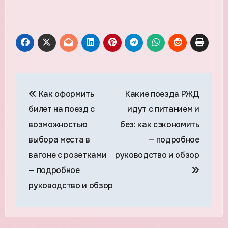
Навигация
Как оформить
Какие поезда РЖД
по
билет на поезд с
идут с питанием и
записям
возможностью
без: как сэкономить
выбора места в
— подробное
вагоне с розетками
руководство и обзор
— подробное
руководство и обзор