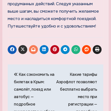
продуманных действий. Следуя указанным
выше шагам, вы сможете получить желаемое
место и насладиться комфортной поездкой.
Путешествуйте удобно и с удовольствием!
Навигация
Как сэкономить на
Какие тарифы
по
билетах в Крым:
Аэрофлот позволяют
записям
самолёт, поезд или
бесплатно выбрать
автобус —
место при
подробное
регистрации —