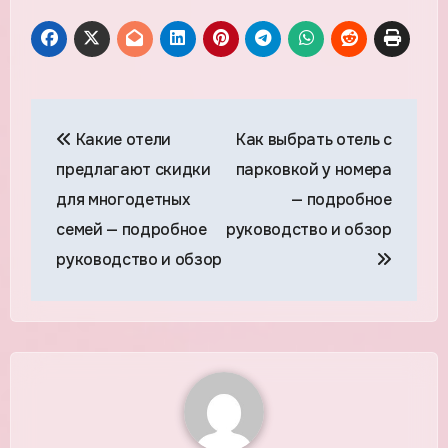
Навигация
Какие отели
Как выбрать отель с
по
предлагают скидки
парковкой у номера
записям
для многодетных
— подробное
семей — подробное
руководство и обзор
руководство и обзор