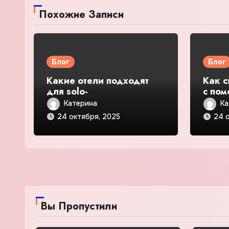
Похожие Записи
Блог
Блог
Какие отели подходят
Как с
для solo-
с по
путешественников:
корп
Катерина
Ка
безопасность и общение
— по
24 октября, 2025
24 
— подробное
руков
руководство и обзор
Вы Пропустили