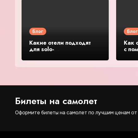
Блог
Блог
Какие отели подходят
Как 
для solo-
с по
путешественников:
корп
безопасность и общение
— по
— подробное
руко
руководство и обзор
Билеты на самолет
Оформите билеты на самолет по лучшим ценам от