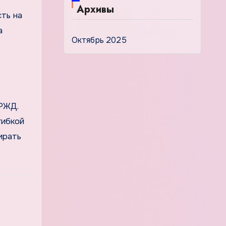
Архивы
ть на
а
Октябрь 2025
 РЖД.
гибкой
ирать