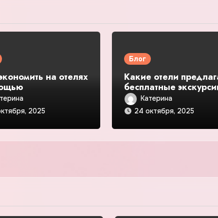
Блог
экономить на отелях
Какие отели предлаг
мощью
бесплатные экскурси
оративных тарифов
или карты города —
терина
Катерина
дробное
подробное руководст
октября, 2025
24 октября, 2025
одство и обзор
обзор