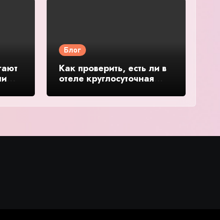
Блог
гают
Как проверить, есть ли в
ии
отеле круглосуточная
стойка регистрации —
тво и
подробное руководство и
обзор