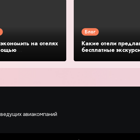
Блог
сэкономить на отелях
Какие отели предла
мощью
бесплатные экскурс
оративных тарифов
или карты города —
дробное
подробное руководс
водство и обзор
обзор
 ведущих авиакомпаний