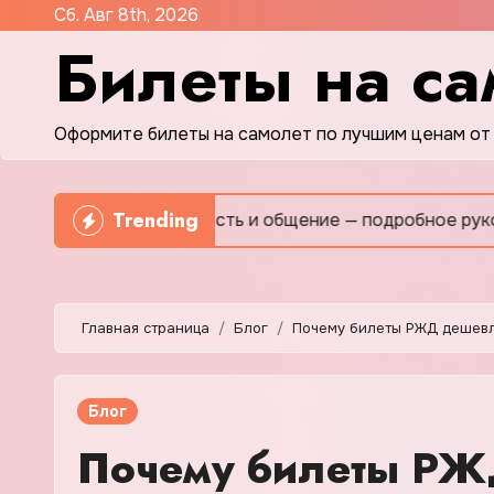
Перейти
Сб. Авг 8th, 2026
Билеты на са
к
содержимому
Оформите билеты на самолет по лучшим ценам от
Trending
ков: безопасность и общение — подробное руководство 
Главная страница
Блог
Почему билеты РЖД дешевл
Блог
Почему билеты РЖ