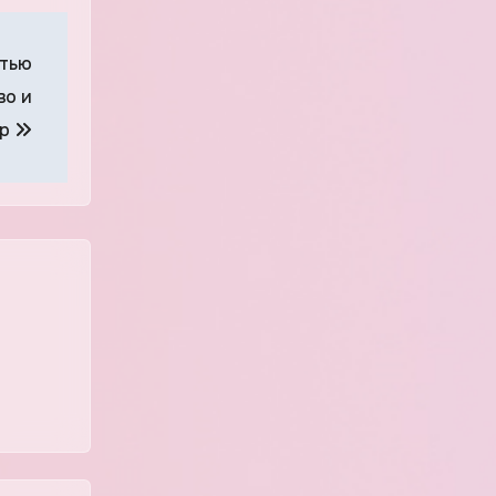
стью
во и
ор