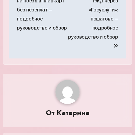
на поезд в плацкарт
РЖД через
записям
без переплат —
«Госуслуги»:
подробное
пошагово —
руководство и обзор
подробное
руководство и обзор
От
Катерина